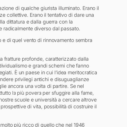
azione di qualche giurista illuminato. Erano il
nze collettive. Erano il tentativo di dare una
a dittatura e dalla guerra con la
e radicalmente diverso dal passato.
o e di quel vento di rinnovamento sembra
da fratture profonde, caratterizzato dalla
’individualismo e grandi schemi che fanno
legiati. È un paese in cui l’idea meritocratica
dere privilegi antichi e disuguaglianze
ie ancora una volta di partire. Se nel
tto lɜ più poverɜ per sfuggire alla fame,
ostre scuole e università a cercare altrove
rospettive di vita, possibilità di costruire il
molto più ricco di quello che nel 1946