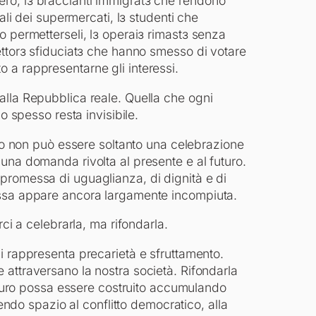
estero, lɜ braccianti immigratɜ che rendono
ali dei supermercati, lɜ studenti che
o permetterseli, lɜ operaiɜ rimastɜ senza
ettorɜ sfiduciatɜ che hanno smesso di votare
a rappresentarne gli interessi.
lla Repubblica reale. Quella che ogni
o spesso resta invisibile.
gno non può essere soltanto una celebrazione
una domanda rivolta al presente e al futuro.
promessa di uguaglianza, di dignità e di
ssa appare ancora largamente incompiuta.
rci a celebrarla, ma rifondarla.
gi rappresenta precarietà e sfruttamento.
 attraversano la nostra società. Rifondarla
futuro possa essere costruito accumulando
uendo spazio al conflitto democratico, alla