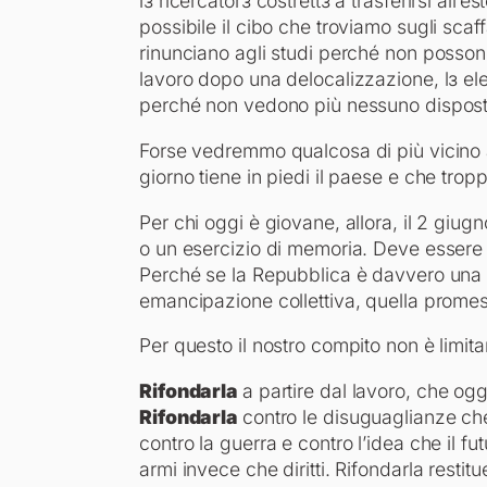
lɜ ricercatorɜ costrettɜ a trasferirsi all’
possibile il cibo che troviamo sugli scaff
rinunciano agli studi perché non posson
lavoro dopo una delocalizzazione, lɜ el
perché non vedono più nessuno disposto 
Forse vedremmo qualcosa di più vicino a
giorno tiene in piedi il paese e che tropp
Per chi oggi è giovane, allora, il 2 giu
o un esercizio di memoria. Deve essere 
Perché se la Repubblica è davvero una 
emancipazione collettiva, quella prome
Per questo il nostro compito non è limita
Rifondarla
a partire dal lavoro, che og
Rifondarla
contro le disuguaglianze che
contro la guerra e contro l’idea che il 
armi invece che diritti. Rifondarla restit