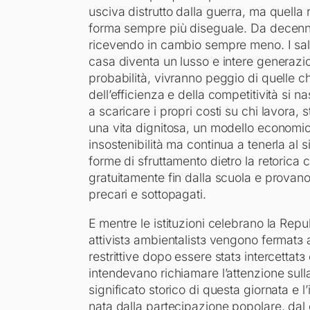
usciva distrutto dalla guerra, ma quell
forma sempre più diseguale. Da decenni
ricevendo in cambio sempre meno. I salar
casa diventa un lusso e intere generaz
probabilità, vivranno peggio di quelle c
dell’efficienza e della competitività s
a scaricare i propri costi su chi lavora,
una vita dignitosa, un modello economic
insostenibilità ma continua a tenerla al
forme di sfruttamento dietro la retorica c
gratuitamente fin dalla scuola e provano 
precari e sottopagati.
E mentre le istituzioni celebrano la Rep
attivistɜ ambientalistɜ vengono fermatɜ a
restrittive dopo essere statɜ intercettatɜ
intendevano richiamare l’attenzione sulla c
significato storico di questa giornata 
nata dalla partecipazione popolare, dal c