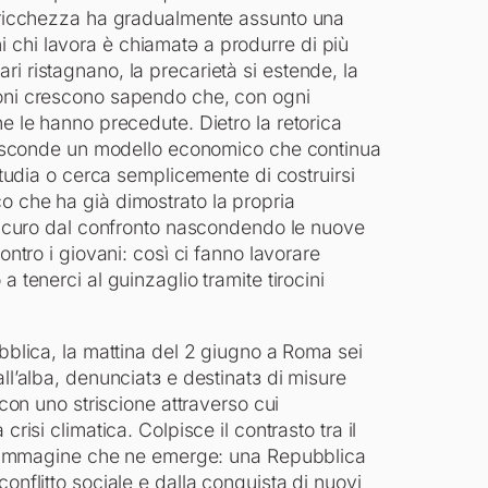
a ricchezza ha gradualmente assunto una
 chi lavora è chiamatə a produrre di più
i ristagnano, la precarietà si estende, la
ioni crescono sapendo che, con ogni
he le hanno precedute. Dietro la retorica
i nasconde un modello economico che continua
 studia o cerca semplicemente di costruirsi
o che ha già dimostrato la propria
 sicuro dal confronto nascondendo le nuove
ontro i giovani: così ci fanno lavorare
a tenerci al guinzaglio tramite tirocini
ubblica, la mattina del 2 giugno a Roma sei
ll’alba, denunciatɜ e destinatɜ di misure
 con uno striscione attraverso cui
risi climatica. Colpisce il contrasto tra il
e l’immagine che ne emerge: una Repubblica
onflitto sociale e dalla conquista di nuovi