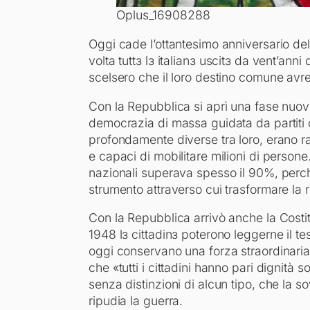
Oplus_16908288
Oggi cade l’ottantesimo anniversario del
volta tuttɜ lɜ italianɜ uscitɜ da vent’anni
scelsero che il loro destino comune avr
Con la Repubblica si aprì una fase nuova
democrazia di massa guidata da partiti
profondamente diverse tra loro, erano rad
e capaci di mobilitare milioni di persone. 
nazionali superava spesso il 90%, perc
strumento attraverso cui trasformare la
Con la Repubblica arrivò anche la Costit
1948 lɜ cittadinɜ poterono leggerne il te
oggi conservano una forza straordinaria
che «tutti i cittadini hanno pari dignità 
senza distinzioni di alcun tipo, che la so
ripudia la guerra.