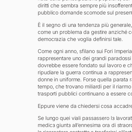
diritti che sembra sempre più insofferen
pubblico domande scomode sul presente
È il segno di una tendenza più generale,
come un problema da gestire anziché c
democrazia che voglia definirsi tale.
Come ogni anno, sfilano sui Fori Imperiali
rappresentare uno dei grandi paradossi 
dovrebbe essere fondato sul lavoro e che
ripudiare la guerra continua a rapprese
donne in uniforme. Forse quella parata r
tempo, che trovano miliardi per il riarmo
trasporti pubblici continuano a essere c
Eppure viene da chiedersi cosa accadreb
Se lungo quei viali passassero lɜ lavorat
medicɜ giuntɜ all’ennesima ora di strao