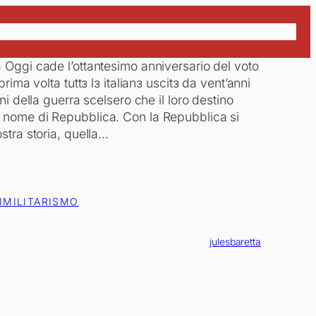
 siamo
Dove siamo
Dossier e Manifesti
Contatti
Aderisci
 Oggi cade l’ottantesimo anniversario del voto
rima volta tuttɜ lɜ italianɜ uscitɜ da vent’anni
ni della guerra scelsero che il loro destino
 nome di Repubblica. Con la Repubblica si
stra storia, quella…
IMILITARISMO
julesbaretta