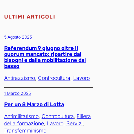
ULTIMI ARTICOLI
5 Agosto 2025
Referendum 9 giugno oltre il
quorum mancato: ripartire dai
bisogni e dalla mobilitazione dal
basso
Antirazzismo
, 
Controcultura
, 
Lavoro
1 Marzo 2025
Per un 8 Marzo di Lotta
Antimilitarismo
, 
Controcultura
, 
Filiera
della formazione
, 
Lavoro
, 
Servizi
, 
Transfemminismo